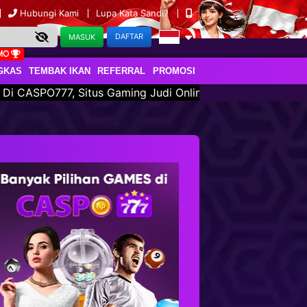
Hubungi Kami
Lupa Kata Sandi?
DAFTAR
MO
GKAS
TEMBAK IKAN
REFERRAL
PROMOSI
777, Situs Gaming Judi Online Terlengkap, Terbaik dan 