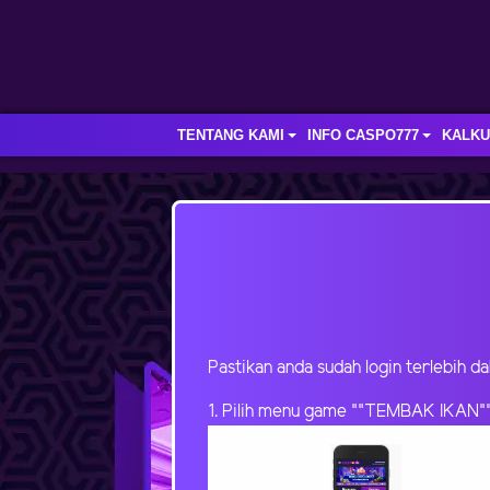
TENTANG KAMI
INFO CASPO777
KALKU
Pastikan anda sudah login terlebih d
1. Pilih menu game ""TEMBAK IKAN""